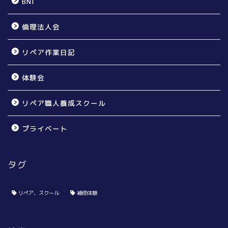
BNI
倫理法人会
リペア作業日記
体験会
リペア職人養成スクール
プライベート
タグ
個人のお宅様向け
賃貸オーナー様向け
リペア、スクール
補修体験
リペア無料体験会