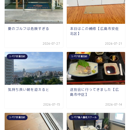
夏のゴルフは危険すぎる
本日はこの補修【広島市安佐
北区】
2026-07-27
2026-07-21
リペア作業日記
リペア作業日記
気持ち良い朝を迎えると
送別会に行ってきました【広
島市中区】
2026-07-15
2026-07-14
リペア作業日記
リペア職人養成スクール