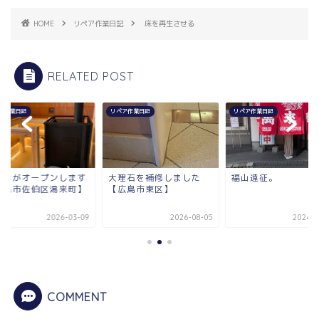
HOME
リペア作業日記
床を再生させる
RELATED POST
ア作業日記
リペア作業日記
リペア作業日記
ウナがオープンします
大理石を補修しました
福山遠征。
広島市佐伯区湯来町】
【広島市東区】
2026-03-09
2026-08-05
2024-0
COMMENT