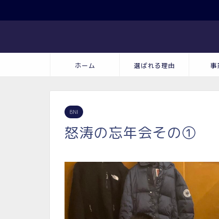
ホーム
選ばれる理由
事
BNI
怒涛の忘年会その①