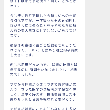
修すればまだまだ使って頂くことができ
ます。
今は使い捨てで壊れたら新しいものを買
う時代ですが、一度買ったものを修理し
ながら大切に使うことを子どもたちに教
えるのも大事なことではないか考えてい
ます。
補修はお客様に喜びと感動をもたらすだ
けでなく、SDGsにも繋がり社会的な貢献
も大きいです。
私は不器用だったので、 補修の技術を習
得するのに 時間もかかりましたし、相当
苦労しました。
ですから補修がうまくできてお客様が喜
んで下さった瞬間の達成感が半端なく嬉
しく、途中で諦めず、技術を習得した甲
斐があったと苦労が報われる思いです。
まだまだ補修のことを知らない人も多い