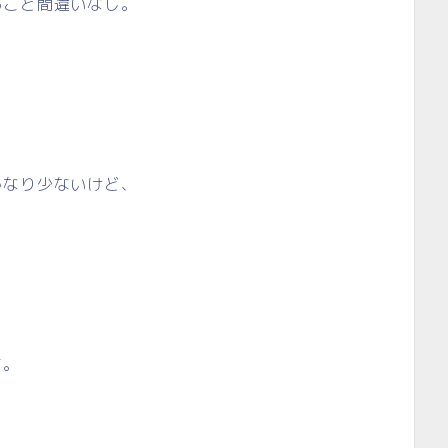
ること間違いなし。
かなり少ないけど、
す。