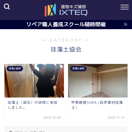
リペア職人養成スクール随時開催
― CATEGORY ―
珪藻土協会
珪藻土協会
珪藻土協会
珪藻土（宙石）の研修に参加
甲斐眠壁SORA (自然素材珪藻
しました。
土）
2024-12-04
2024-11-21