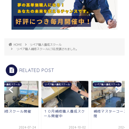
HOME
リペア職人養成スクール
リペア職人補修スクールに3名受講されました。
RELATED POST
リペア職人養成スクール
リペア職人養成スクール
リペア職人養成スク
１０月補修職人養成スク
補修マスターコース3日
７月補修スク
ール開催中
間
2024-10-02
2024-05-25