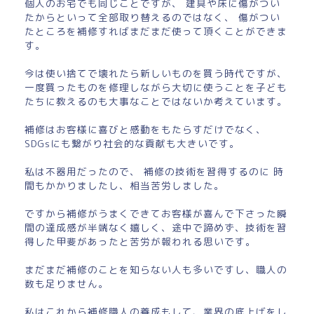
個人のお宅でも同じことですが、 建具や床に傷がつい
たからといって全部取り替えるのではなく、 傷がつい
たところを補修すればまだまだ使って頂くことができま
す。
今は使い捨てで壊れたら新しいものを買う時代ですが、
一度買ったものを修理しながら大切に使うことを子ども
たちに教えるのも大事なことではないか考えています。
補修はお客様に喜びと感動をもたらすだけでなく、
SDGsにも繋がり社会的な貢献も大きいです。
私は不器用だったので、 補修の技術を習得するのに 時
間もかかりましたし、相当苦労しました。
ですから補修がうまくできてお客様が喜んで下さった瞬
間の達成感が半端なく嬉しく、途中で諦めず、技術を習
得した甲斐があったと苦労が報われる思いです。
まだまだ補修のことを知らない人も多いですし、職人の
数も足りません。
私はこれから補修職人の養成もして、業界の底上げをし