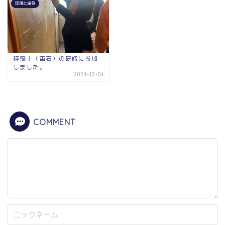
珪藻土協会
珪藻土（宙石）の研修に参加
しました。
2024-12-04
COMMENT