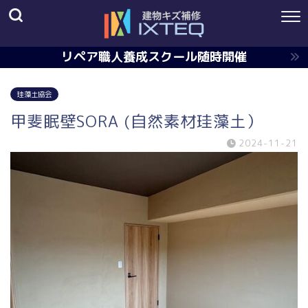
リペア職人養成スクール随時開催
珪藻土協会
甲斐眠壁SORA (自然素材珪藻土）
2024-11-21