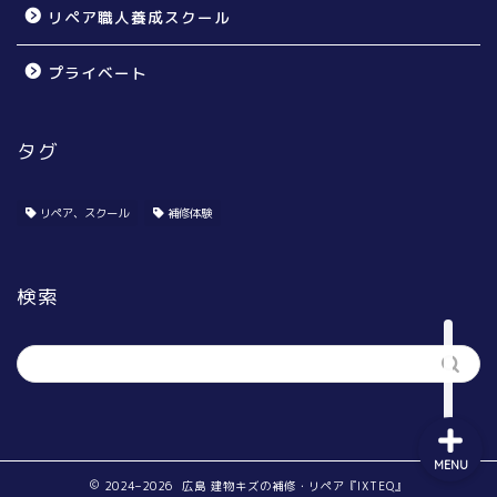
リペア職人養成スクール
プライベート
タグ
個人のお宅様向け
賃貸オーナー様向け
リペア、スクール
補修体験
リペア無料体験会
検索
リペア職人養成スクール
MENU
2024–2026 広島 建物キズの補修・リペア『IXTEQ』