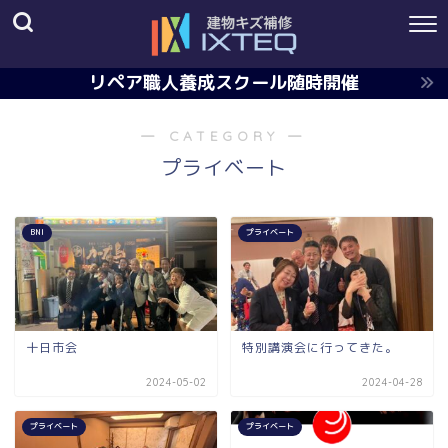
リペア職人養成スクール随時開催
― CATEGORY ―
プライベート
BNI
プライベート
十日市会
特別講演会に行ってきた。
2024-05-02
2024-04-28
プライベート
プライベート