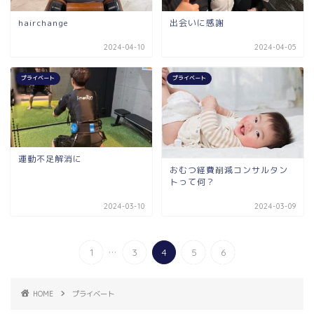
hairchange
出会いに感謝
2024-04-10
2024-04-05
プライベート
プライベート
運動不足解消に
おむつ経費削減コンサルタン
トって何？
2024-03-10
2024-03-09
...
1
3
4
5
6
HOME
プライベート