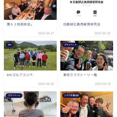
第６２回前田会。
日創研広島西経営研究会
2024-04-27
2024-04-25
BNI
プライベート
BNIゴルフコンペ
東京ラブストーリー風
2024-04-20
2024-04-13
プライベート
リペア作業日記