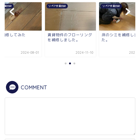
リペア作業日記
リペア作業日記
リペア作業
賃貸物件のフローリング
床のシミを補修しまし
床を補
を補修しました。
た。
08-01
2024-11-10
2025-02-11
COMMENT