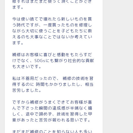
修すればまだまだ使って頂くことができ
ます。
今は使い捨てで壊れたら新しいものを買
う時代ですが、一度買ったものを修理し
ながら大切に使うことを子どもたちに教
えるのも大事なことではないか考えてい
ます。
補修はお客様に喜びと感動をもたらすだ
けでなく、SDGsにも繋がり社会的な貢献
も大きいです。
私は不器用だったので、 補修の技術を習
得するのに 時間もかかりましたし、相当
苦労しました。
ですから補修がうまくできてお客様が喜
んで下さった瞬間の達成感が半端なく嬉
しく、途中で諦めず、技術を習得した甲
斐があったと苦労が報われる思いです。
まだまだ補修のことを知らない人も多い