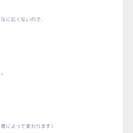
んなに広くないので、
た。
易度によって変わります）