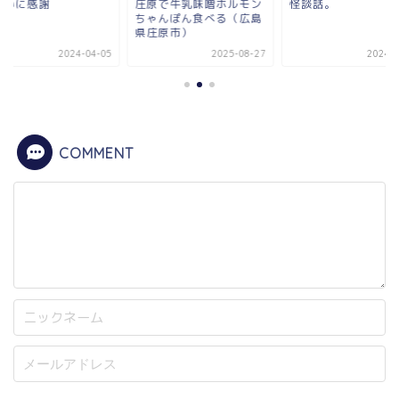
原で牛乳味噌ホルモン
怪談話。
出会いに感謝
ゃんぽん食べる（広島
庄原市）
2025-08-27
2024-02-13
2024-0
COMMENT