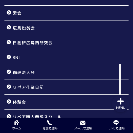
素会
個人のお宅様向け
広島松翁会
賃貸オーナー様向け
日創研広島西研究会
リペア無料体験会
BNI
倫理法人会
リペア職人養成スクール
リペア作業日記
体験会
MENU
リペア職人養成スクール
ホーム
電話で連絡
メールで連絡
LINEで連絡
プライベート