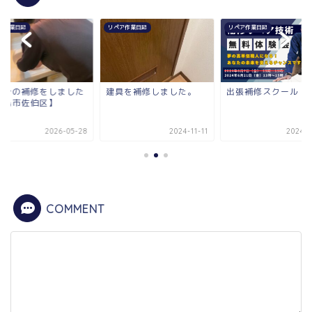
ア作業日記
リペア作業日記
リペア作業日記
面台の補修をしました
建具を補修しました。
出張補修スクール
広島市佐伯区】
2026-05-28
2024-11-11
2024-0
COMMENT