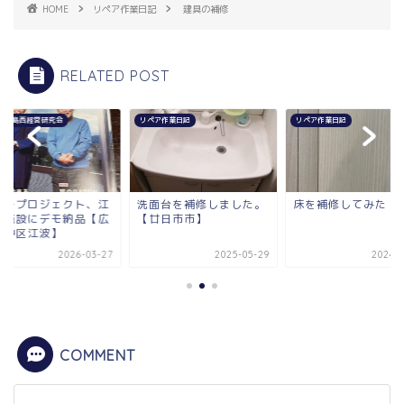
HOME
リペア作業日記
建具の補修
RELATED POST
究会
リペア作業日記
リペア作業日記
ェクト、江
洗面台を補修しました。
床を補修してみた
モ納品【広
【廿日市市】
】
2026-03-27
2025-05-29
2024-08-05
COMMENT