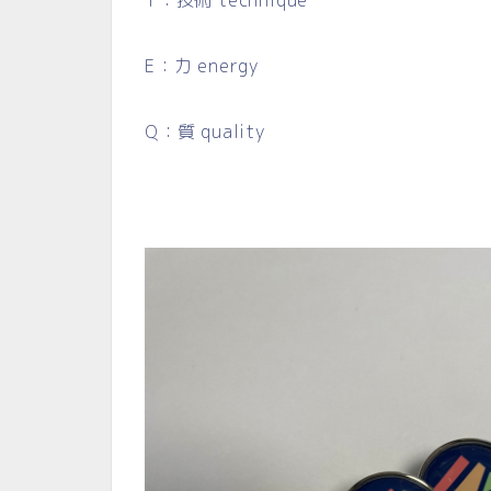
E：力 energy
Q：質 quality